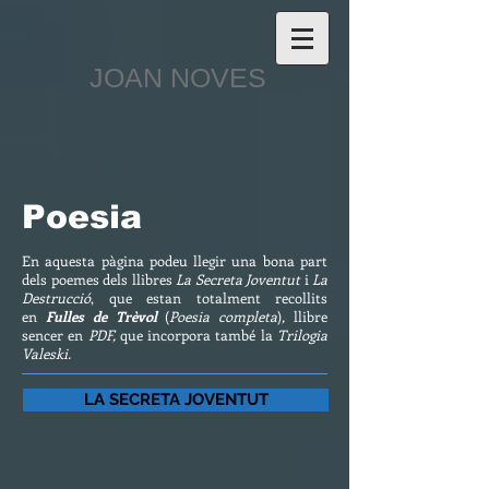
JOAN NOVES
Poesia
En aquesta pàgina podeu llegir una bona part
dels poemes dels llibres
La Secreta Joventut
i
La
Destrucció
, que estan totalment recollits
en
Fulles de Trèvol
(
Poesia completa
)
,
llibre
sencer en
PDF,
que incorpora també la
Trilogia
Valeski.
LA SECRETA JOVENTUT