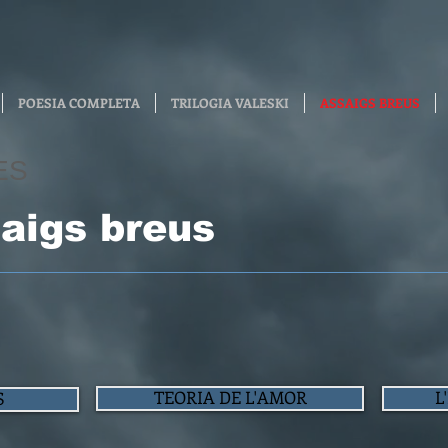
POESIA COMPLETA
TRILOGIA VALESKI
ASSAIGS BREUS
ES
aigs breus
TEORIA DE L'AMOR
L
S